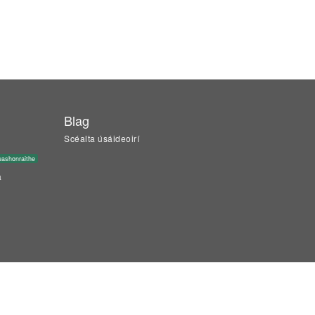
Blag
Scéalta úsáideoirí
ashonraithe
a