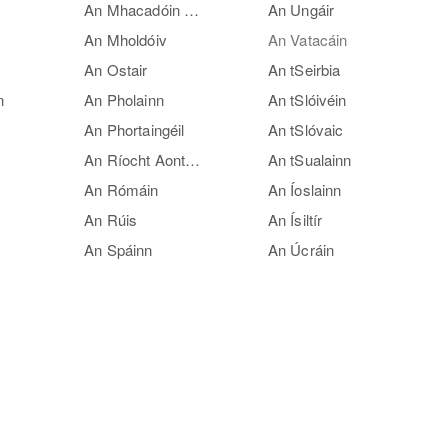
An Mhacadóin Thuaidh
An Ungáir
An Mholdóiv
An Vatacáin
An Ostair
An tSeirbia
n
An Pholainn
An tSlóivéin
An Phortaingéil
An tSlóvaic
An Ríocht Aontaithe
An tSualainn
An Rómáin
An Íoslainn
An Rúis
An Ísiltír
An Spáinn
An Úcráin