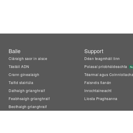
Baile
Support
Cláraigh saor in aisce
Déan teagmháil linn
Tástáil ADN
Polasaí príobháideachta
Nu
Crann ginealaigh
Téarmaí agus Coinníollach
Taifid stairiúla
Faisnéis fianán
Dathaigh grianghraif
Inrochtaineacht
Feabhsaigh grianghraif
Liosta Praghsanna
Beothaigh grianghraif
LiveMemory™
Family Tree Builder