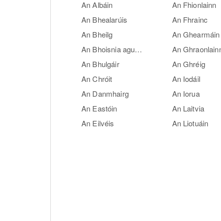
An Albáin
An Fhionlainn
An Bhealarúis
An Fhrainc
An Bheilg
An Ghearmáin
An Bhoisnia agus an Heirseagaivéin
An Ghraonlain
An Bhulgáir
An Ghréig
An Chróit
An Iodáil
An Danmhairg
An Iorua
An Eastóin
An Laitvia
An Eilvéis
An Liotuáin