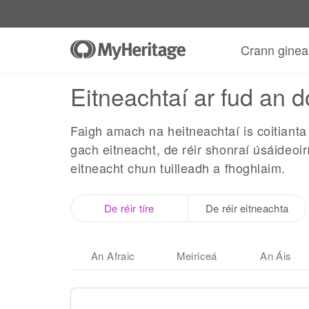
Crann ginea
Eitneachtaí ar fud an d
Faigh amach na heitneachtaí is coitianta
gach eitneacht, de réir shonraí úsáideo
eitneacht chun tuilleadh a fhoghlaim.
De réir tíre
De réir eitneachta
An Afraic
Meiriceá
An Áis