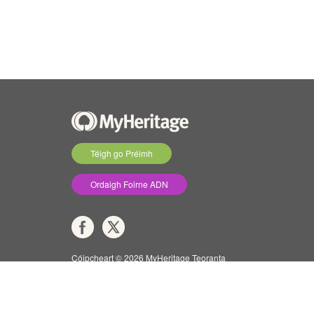
Téigh go Préimh
Ordaigh Foirne ADN
Cóipcheart © 2026 MyHeritage Teoranta