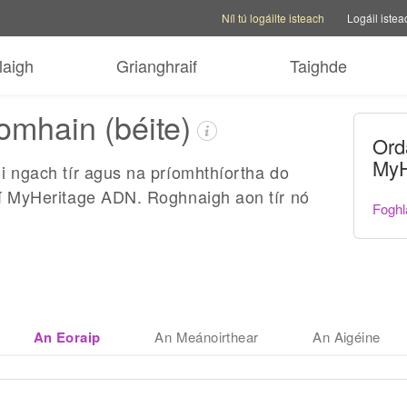
Roghanna Cuntais
Roghanna cabhrach
Níl tú logáilte isteach
Logáil istea
laigh
Grianghraif
Taighde
omhain (béite)
Ord
MyH
 i ngach tír agus na príomhthíortha do
irí MyHeritage ADN. Roghnaigh aon tír nó
Foghl
An Eoraip
An Meánoirthear
An Aigéine