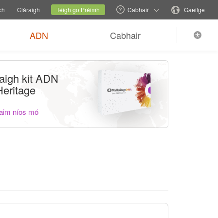
Athraigh suíomh teaghlaigh
Suíomh reatha
Athraigh teanga
ch
Cláraigh
Téigh go Préimh
Cabhair
Gaeilge
ADN
Cabhair
aigh kit ADN
eritage
aim níos mó