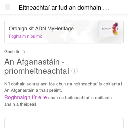
Eitneachtaí ar fud an domhain (béite)
Ordaigh kit ADN MyHeritage
Foghlaim níos mó
Gach tír
An Afganastáin -
príomheitneachtaí
Níl dóthain sonraí ann fós chun na heitneachtaí is coitianta i
An Afganastáin a thaispeáint.
Roghnaigh tír eile
chun na heitneachtaí is coitianta
ansin a fheiceáil.